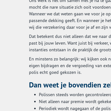
Ons werk is het om samen met je na te gaa
mocht die nare situatie zich ooit voordoen,
Wanneer we dat weten gaan we voor je op 
passende dekking geeft. En wanneer je he
wij die verzekering daar voor je af en zijn
Dat betekent dus niet alleen dat we naar 
past bij jouw leven. Want juist bij verkee
instanties ontstaan in de praktijk de groot
En minstens zo belangrijk: wij kijken ook n
eigen bijdragen en de vergoeding van exter
polis echt goed gekozen is.
Dan weet je bovendien ze
Polissen steeds worden gecontroleerd 
Niet alleen naar premie wordt gekeke
Periodiek wordt nagegaan of de polis