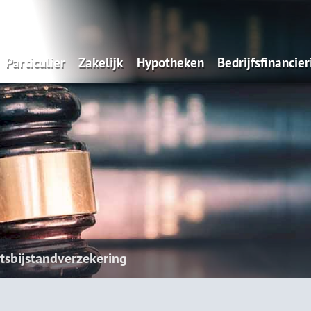
Particulier
Zakelijk
Hypotheken
Bedrijfsfinancier
Verzekeren
Ondernemers
Hypotheken
Werkgevers
Cyberverzekering
tsbijstandverzekering