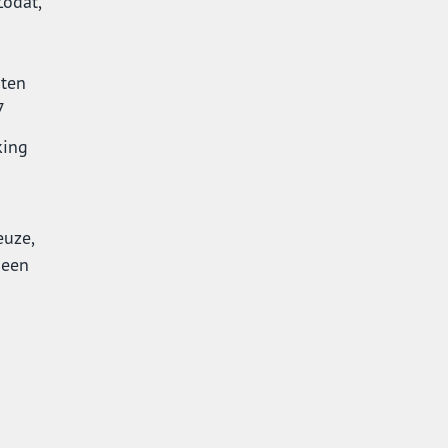
Zodat,
iten
7
king
euze,
 een