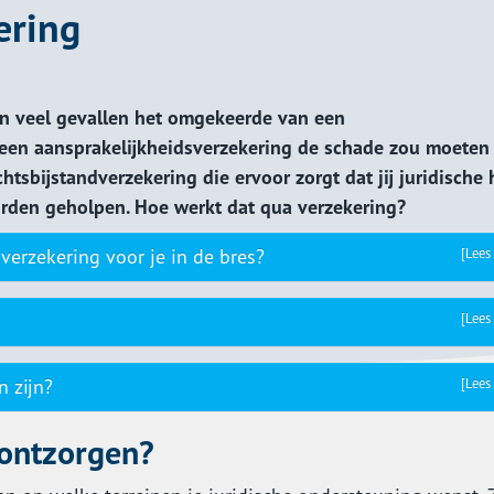
ering
 in veel gevallen het omgekeerde van een
 een aansprakelijkheidsverzekering de schade zou moeten
chtsbijstandverzekering die ervoor zorgt dat jij juridische
worden geholpen. Hoe werkt dat qua verzekering?
erzekering voor je in de bres?
[Lees
[Lees
 zijn?
[Lees
 ontzorgen?