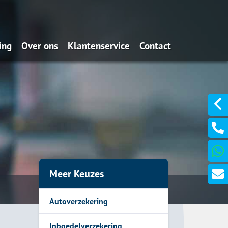
ing
Over ons
Klantenservice
Contact
Wat doen wij?
Iets wijzigen?
Team
Schadeformulieren
Dát bedoelen we nou met
Aanvraagformulieren
ontzorgen
Waardemeters
Zo makkelijk: Service via je
Verzekeringskaarten
mobieltje
Meer Keuzes
Autoverzekering
Inboedelverzekering