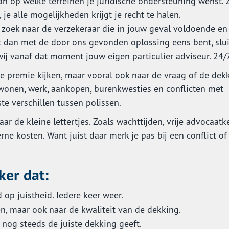
n op welke terreinen je juridische ondersteuning wenst. 
 je alle mogelijkheden krijgt je recht te halen.
zoek naar de verzekeraar die in jouw geval voldoende en
t dan met de door ons gevonden oplossing eens bent, slu
 wij vanaf dat moment jouw eigen particulier adviseur. 24/
de premie kijken, maar vooral ook naar de vraag of de dek
r, wonen, werk, aankopen, burenkwesties en conflicten met
ste verschillen tussen polissen.
aar de kleine lettertjes. Zoals wachttijden, vrije advocaatk
ne kosten. Want juist daar merk je pas bij een conflict of
ker dat:
op juistheid. Iedere keer weer.
n, maar ook naar de kwaliteit van de dekking.
 nog steeds de juiste dekking geeft.